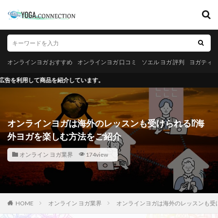
キーワード
オンラインヨガ おすすめ
オンラインヨガ 口コミ
ソエル ヨガ 評判
オンラインヨガ おすすめ
オンラインヨガ 口コミ
ソエル ヨガ 評判
ヨガティ
ヨガティブ
ヨガステ 口コミ
を紹介しています。
カテゴリー
オンラインヨガは海外のレッスンも受けられる⁉海
検索
外ヨガを楽しむ方法をご紹介
オンライン ヨガ業界
174view
HOME
オンライン ヨガ業界
オンラインヨガは海外のレッスンも受