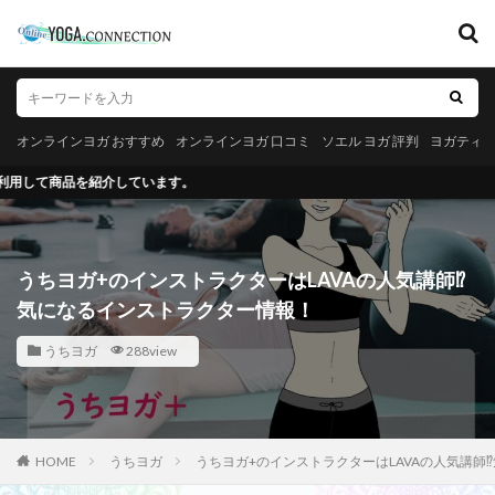
キーワード
オンラインヨガ おすすめ
オンラインヨガ 口コミ
ソエル ヨガ 評判
オンラインヨガ おすすめ
オンラインヨガ 口コミ
ソエル ヨガ 評判
ヨガティ
ヨガティブ
ヨガステ 口コミ
います。
カテゴリー
うちヨガ+のインストラクターはLAVAの人気講師⁉
検索
気になるインストラクター情報！
うちヨガ
288view
HOME
うちヨガ
うちヨガ+のインストラクターはLAVAの人気講師